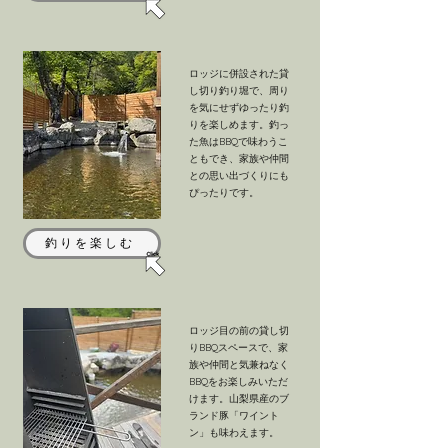
ロッジに併設された貸
し切り釣り堀で、周り
を気にせずゆったり釣
りを楽しめます。釣っ
た魚はBBQで味わうこ
ともでき、家族や仲間
との思い出づくりにも
ぴったりです。
釣りを楽しむ
ロッジ目の前の貸し切
りBBQスペースで、家
族や仲間と気兼ねなく
BBQをお楽しみいただ
けます。山梨県産のブ
ランド豚「ワイント
ン」も味わえます。