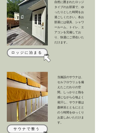
自然に囲まれたロッジ
タイプのお部屋で、ゆ
ったりとした時間をお
過ごしください。各お
部屋には寝具、シャワ
ールーム、トイレ、エ
アコンを完備してお
り、快適にご滞在いた
だけます。
ロッジに泊まる
当施設のサウナは、
セルフロウリュを備
えたこだわりの空
間。しっかりと熱を
感じながら心地よく
発汗し、サウナ後は
森林浴とともにとと
のう時間をゆっくり
お楽しみいただけま
す。
サウナで整う