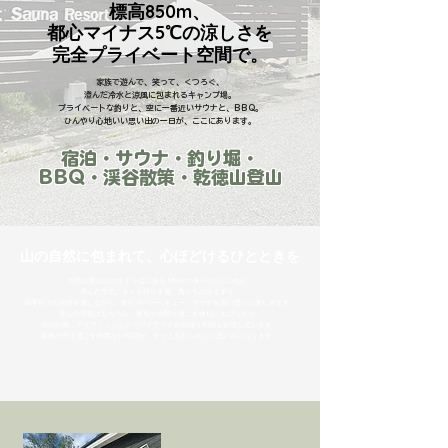
標高850m、
標高850m、
都心マイナス5℃の涼しさを
都心マイナス5℃の涼しさを
完全プライベート空間で。
完全プライベート空間で。
家族で遊んで、笑って、くつろぐ、
澄んだ冷水と涼風に包まれるキャンプ場。
プライベートな釣りと、空に一番近いサウナと、BBQ。
ひんやり心地いい思い出の一日が、ここにあります。
​宿泊・サウナ・釣り堀・
BBQ・渓谷散策・乾徳山登山
山の自然に包まれて、心ほどけるひとときを
乾徳山登山口のすぐそばにある Mt.Kentoku Fish & Lodge。
澄んだ空気、木々を揺らす風、鳥たちのさえずり。
四季折々の自然を感じながら、釣りやバーベキュー、サウナを思い思いに楽しめます。
登山の前後はもちろん、家族や仲間と過ごす休日にもぴったり。
宿泊の他、デイフィッシングやデイサウナの日帰り利用も歓迎しています。
自然の中で過ごす何気ない時間が、きっと忘れられない思い出になります。