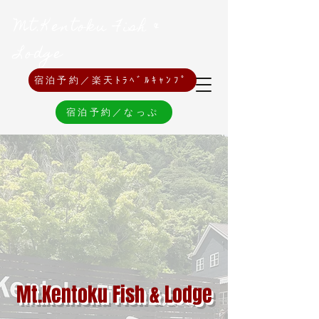
Mt.Kentoku Fish &
Lodge
宿泊予約／楽天ﾄﾗﾍﾞﾙｷｬﾝﾌﾟ
宿泊予約／なっぷ
Mt.Kentoku Fish & Lodge