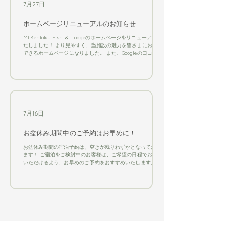
7月27日
ホームページリニューアルのお知らせ
Mt.Kentoku Fish ＆ Lodgeのホームページをリニューアルい
たしました！ より見やすく、当施設の魅力を皆さまにお伝え
できるホームページになりました。 また、Googleの口コミも
ご覧いただけるようになりました。実際にご宿泊いただいた
お客様からの声もぜひ参考にしていただき、当施設をお選び
いただけましたら嬉しいです。 これからも皆さまに楽しんで
いただける施設を目指してまいります。今後とも
Mt.Kentoku Fish ＆ Lodge をよろしくお願いいたします。
7月16日
お盆休み期間中のご予約はお早めに！
お盆休み期間の宿泊予約は、空きが残りわずかとなっており
ます！ ご宿泊をご検討中のお客様は、ご希望の日程でお取り
いただけるよう、お早めのご予約をおすすめいたします。 皆
さまのお越しを心よりお待ちしております。